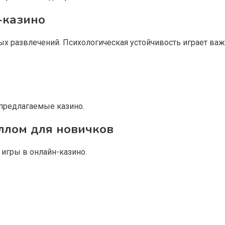
-казино
ых развлечений. Психологическая устойчивость играет ва
предлагаемые казино.
ллом для новичков
игры в онлайн-казино.