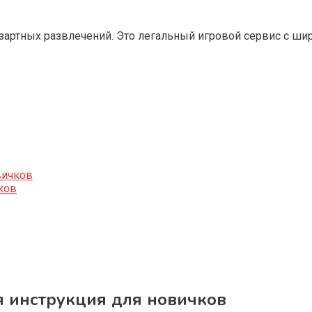
зартных развлечений. Это легальный игровой сервис с шир
вичков
ков
я инструкция для новичков