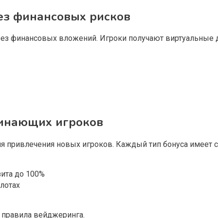
ез финансовых рисков
ез финансовых вложений. Игроки получают виртуальные д
чинающих игроков
я привлечения новых игроков. Каждый тип бонуса имеет с
ита до 100%
лотах
 правила вейджеринга.