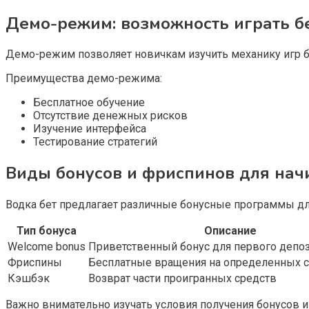
Демо-режим: возможность играть б
Демо-режим позволяет новичкам изучить механику игр б
Преимущества демо-режима:
Бесплатное обучение
Отсутствие денежных рисков
Изучение интерфейса
Тестирование стратегий
Виды бонусов и фриспинов для на
Водка бет предлагает различные бонусные программы дл
Тип бонуса
Описание
Welcome bonus
Приветственный бонус для первого депоз
Фриспины
Бесплатные вращения на определенных с
Кэшбэк
Возврат части проигранных средств
Важно внимательно изучать условия получения бонусов и