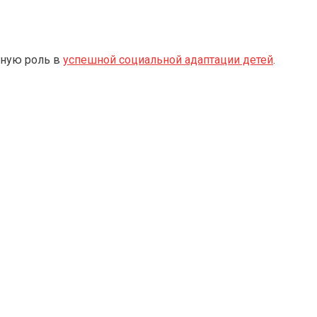
жную роль в
успешной социальной адаптации детей
.