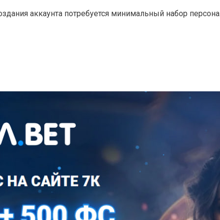
 создания аккаунта потребуется минимальный набор персон