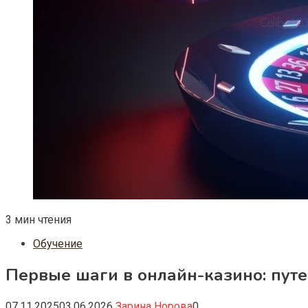
3 мин чтения
Обучение
Первые шаги в онлайн-казино: пут
07.11.2025
03.06.2026
Зарина Норова
0