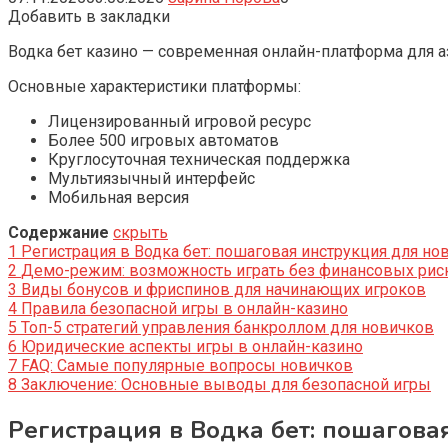
Добавить в закладки
Водка бет казино — современная онлайн-платформа для а
Основные характеристики платформы:
Лицензированный игровой ресурс
Более 500 игровых автоматов
Круглосуточная техническая поддержка
Мультиязычный интерфейс
Мобильная версия
Содержание
скрыть
1
Регистрация в Водка бет: пошаговая инструкция для но
2
Демо-режим: возможность играть без финансовых рис
3
Виды бонусов и фриспинов для начинающих игроков
4
Правила безопасной игры в онлайн-казино
5
Топ-5 стратегий управления банкроллом для новичков
6
Юридические аспекты игры в онлайн-казино
7
FAQ: Самые популярные вопросы новичков
8
Заключение: Основные выводы для безопасной игры
Регистрация в Водка бет: пошагова