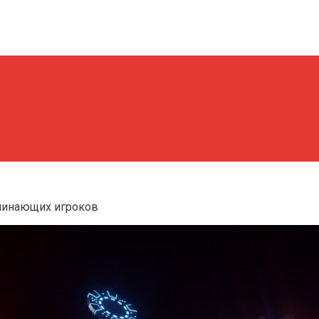
ачинающих игроков